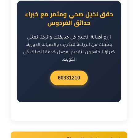
الفسائل على التأقلم في موقعها الجديد قبل
حقق نخيل صحي ومثمر مع خبراء
حلول الصيف الحار أو البرد الشديد.
حدائق الفردوس
ازرع أصالة الخليج في حديقتك واتركنا نعتني
بنخيلك من الزراعة للتكريب والصيانة الدورية.
خبراؤنا جاهزون لتقديم أفضل خدمة لنخيلك في
الكويت.
60331210