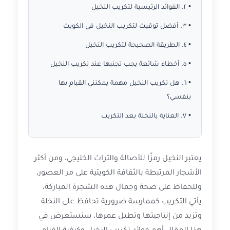
• ٢. الفوائد الرئيسية لتكريب النخيل
• ٣. أفضل توقيت لتكريب النخيل في الكويت
• ٤. الطريقة الصحيحة لتكريب النخيل
• ٥. أخطاء شائعة يجب تجنبها عند تكريب النخيل
• ٦. هل تكريب النخيل مهمة يمكنني القيام بها
بنفسي؟
• ٧. العناية بالنخلة بعد التكريب
يعتبر النخيل رمزًا للأصالة والتراث الخليجي، ومن أكثر
الأشجار المرتبطة بالثقافة الكويتية على مر العصور.
وللحفاظ على صحة وجمال هذه الشجرة المباركة،
يأتي التكريب كممارسة ضرورية تحافظ على النخلة
وتزيد من إنتاجيتها وتطيل عمرها. سنستعرض في
هذا المقال أهم فوائد تكريب النخيل وكيفية القيام