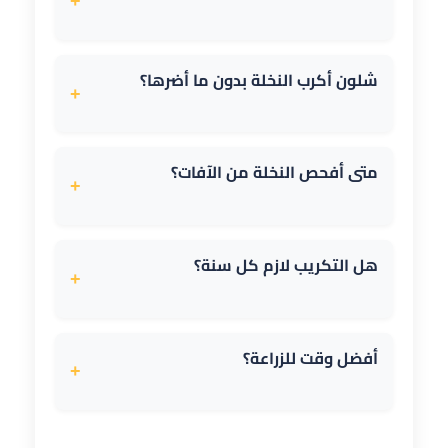
+
مو شرط يومي، لكن الري والتسميد المنتظم
مهم لصحة النخلة. التكريب الدوري ضروري أيضاً
شلون أكرب النخلة بدون ما أضرها؟
+
للحفاظ على النخلة بحالة جيدة وتعزيز نموها
وإنتاجها.
خل مختص يسويها لتجنب جروح بالنخلة.
استخدام أدوات حادة ونظيفة، وتكريب السعف
متى أفحص النخلة من الآفات؟
+
القديم والجاف فقط، وعدم قطع السعف
الأخضر بشكل مفرط كلها أساسيات لتكريب
يفضل فحص النخيل بشكل دوري كل شهر،
آمن.
وخاصة بعد عملية التكريب مباشرة. انتبه لأي
هل التكريب لازم كل سنة؟
+
علامات مثل اصفرار غير طبيعي، ثقوب في
الجذع، أو نشارة خشب حول قاعدة النخلة.
نعم، عادةً يحتاج النخيل للتكريب مرة واحدة
سنوياً على الأقل، ويفضل أن يكون ذلك في
أفضل وقت للزراعة؟
+
نهاية موسم الحصاد أو قبل بداية موسم التلقيح
الجديد. بعض أنواع النخيل قد تحتاج للتكريب
عادةً بالربيع أو الخريف لتحسين فرص النجاح.
مرتين في السنة.
هذه الفترات تتميز بدرجات حرارة معتدلة تساعد