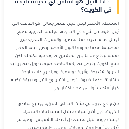
لماذا الثيل هو أساس أي حديقة ناجحة
في الكويت؟
المسطح الأخضر ليس مجرد عنصر جمالي؛ هو القاعدة التي
يُبنى عليها كل شيء في الحديقة. الجلسة الخارجية تصبح
أجمل عندما تحيط بها الخضرة، والممرات الحجرية تبرز
تفاصيلها عندما يجاورها اللون الأخضر، وحتى قيمة العقار
نفسه ترتفع عندما يرى المشتري حديقة حية مكتملة. لكن
مناخ الكويت يفرض تحدياته الخاصة: صيف طويل تتجاوز فيه
الحرارة 50 درجة، وأتربة موسمية، ومياه ري ذات ملوحة
متفاوتة. هذه الظروف تجعل اختيار نوع الثيل وطريقة تركيبه
قراراً هندسياً وليس مجرد اختيار لوني.
من واقع خبرتنا في مئات الحدائق المنزلية بجميع مناطق
الكويت، فإن أكثر أسباب فشل المسطحات الخضراء
ليست جودة الثيل نفسه، بل أخطاء التأسيس: أرضية لم
تُدَك جيداً فظهرت تموجات، أو غياب طبقة تصريف