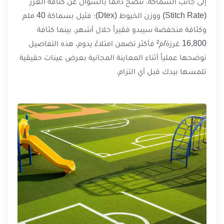
إلى جانب السماكة، ننصح دائماً بالسؤال عن كثافة الغرز
(Stitch Rate) ووزن الخيوط (Dtex)؛ فثيل بسماكة 40 ملم
وكثافة منخفضة سيبدو فقيراً خلال أشهر، بينما كثافة
16,800 غرزة/م² فأكثر تضمن امتلاءً يدوم. هذه التفاصيل
نوضحها عملياً أثناء المعاينة المجانية بعرض عينات حقيقية
تلمسها بيدك قبل أي التزام.