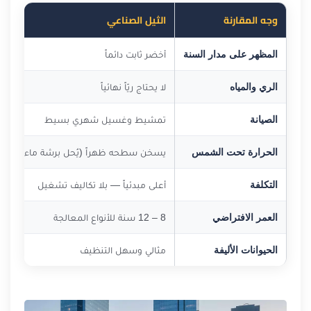
وجه المقارنة
الثيل الصناعي
المظهر على مدار السنة
أخضر ثابت دائماً
الري والمياه
لا يحتاج ريّاً نهائياً
الصيانة
تمشيط وغسيل شهري بسيط
الحرارة تحت الشمس
يسخن سطحه ظهراً (يُحل برشة ماء سريع
التكلفة
أعلى مبدئياً — بلا تكاليف تشغيل
العمر الافتراضي
8 – 12 سنة للأنواع المعالجة
الحيوانات الأليفة
مثالي وسهل التنظيف