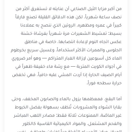
من أكبر مزايا الثيل الصناعي أن عنايته لا تستغرق أكثر من
نصف ساعة شهرياً، لكن هذه الدقائق القليلة تصنع فارقاً
كبيراً في عمره ومظهره. الروتين الذي ننصح به عملاءنا
بسيط: تمشيط الشعيرات مرة شهرياً بفرشاة خشنة
عكس اتجاه النوم لإعادة انتصابها، خاصة في مناطق
الجلوس والممرات الأكثر استخداماً. وغسيل سريع بخرطوم
الماء كل أسبوعين لإزالة الغبار المتراكم — وهو أمر ضروري
في أجواء الكويت المتربة — مع رشة ماء خفيفة ظهراً في
أيام الصيف الحارة إذا أردت المشي عليه حافياً، فهي تخفض
حرارة سطحه فوراً.
أما البقع، فمعظمها يزول بالماء والصابون المخفف، وحتى
بقايا الشواء والمشروبات تُنظف بسهولة بفضل الخيوط
غير الماصّة. الممنوعات ثلاثة فقط: مصادر اللهب المباشر
والفحم المشتعل، والمواد الكيميائية القاسية كالكلور
المركز، وركن الأجسام الثقيلة جداً لفترات طويلة في نفس