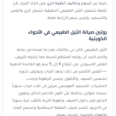
دليلنا عن
أسعار وتكاليف أنظمة الري
قبل اتخاذ القرار، لأن
تكلفة تشغيل الثيل الطبيعي الحقيقية تشمل الري والقص
والتسميد، وليس سعر الزراعة فقط.
روتين صيانة الثيل الطبيعي في الأجواء
الكويتية
الثيل الطبيعي كائن حي يكافئك بقدر ما تمنحه من عناية،
والخبر الجيد أن روتينه المنتظم أبسط مما يتخيله كثيرون.
القص الأسبوعي على ارتفاع 4 إلى 5 سم هو القاعدة الذهبية
— القص الأقصر من ذلك يجهد النبات ويعرّض جذوره
لشمس الصيف، والأطول يحبس الرطوبة ويجذب
الحشرات. التسميد الموسمي مرتين إلى ثلاث مرات سنوياً
بسماد متوازن يحافظ على اللون الأخضر الداكن ويقوي
الجذور قبل دخول الصيف. وتهوية التربة بالثقب مرة سنوياً
في الخريف تكسر تصلب الطبقة السطحية وتسمح للماء
والهواء بالوصول للجذور بعمق.