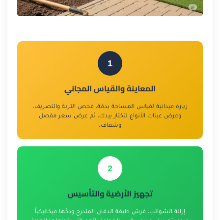
1
المعاينة والقياس المجاني
زيارة ميدانية لقياس المساحة بدقة، فحص التربة والتصريف،
وعرض عينات الأنواع لتختار بيدك، ثم عرض سعر مفصل
وشفاف.
2
تجهيز الأرضية والتأسيس
إزالة الشوائب، فرش طبقة الدفان المتدرج ودكّها ميكانيكياً