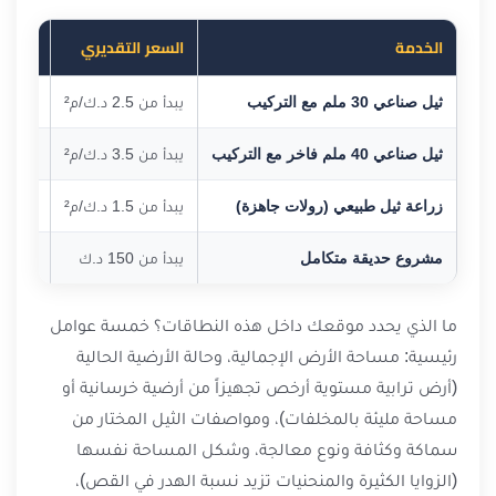
الخدمة
السعر التقديري
يشمل
ثيل صناعي 30 ملم مع التركيب
يبدأ من 2.5 د.ك/م²
التوري
ثيل صناعي 40 ملم فاخر مع التركيب
يبدأ من 3.5 د.ك/م²
خامات معالج
زراعة ثيل طبيعي (رولات جاهزة)
يبدأ من 1.5 د.ك/م²
التربة 
مشروع حديقة متكامل
يبدأ من 150 د.ك
حسب ا
ما الذي يحدد موقعك داخل هذه النطاقات؟ خمسة عوامل
رئيسية: مساحة الأرض الإجمالية، وحالة الأرضية الحالية
(أرض ترابية مستوية أرخص تجهيزاً من أرضية خرسانية أو
مساحة مليئة بالمخلفات)، ومواصفات الثيل المختار من
سماكة وكثافة ونوع معالجة، وشكل المساحة نفسها
(الزوايا الكثيرة والمنحنيات تزيد نسبة الهدر في القص)،