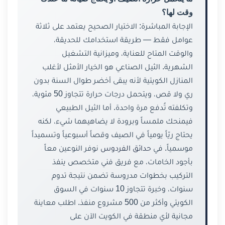
وقت لها؟
الإجابة المباشرة: الاختيار الصحيح يعتمد على ثلاثة
عوامل فقط — طريقة استخدامك للحديقة،
والوقت المتاح للعناية، وميزانية التشغيل
الشهرية. الثيل الصناعي هو الخيار الأمثل لأغلب
المنازل الكويتية لأنه يبقى أخضر طوال السنة بدون
ري ولا قص، ويتحمل درجات حرارة تتجاوز 50 مئوية،
وتكلفته تُدفع مرة واحدة. أما الثيل الطبيعي
فيمنحك ملمساً وبرودة لا يضاهيهما شيء، لكنه
يحتاج ريّاً يومياً في الصيف وقصاً أسبوعياً وتسميداً
موسمياً. في
حدائق الفردوس
نوفر النوعين معاً
بأجود الخامات، مع فريق فني متخصص ينفذ
التركيب بخطوات مدروسة تضمن نتيجة تدوم
سنوات، وخبرة تتجاوز 10 سنوات في السوق
الكويتي وأكثر من 500 مشروع منفذ. اطلب معاينة
مجانية لأي منطقة في الكويت الآن على