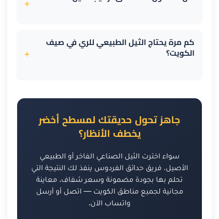
+
الكويت القاسي. أما الأنواع التجارية غير المعالجة فقد
تبهت وتتقصف خلال سنة إلى سنتين فقط — ولهذا
نعم، جميع أعمالنا في التوريد والتركيب مشمولة
نرفض توريدها مهما كان إغراء سعرها.
بضمان حقيقي يغطي جودة الخامة وسلامة التنفيذ،
كم مرة يحتاج الثيل الطبيعي للري في صيف
الكويت؟
ويُسلَّم لك موثقاً مع المشروع. ثقتنا في شغلنا تأتي
+
من خبرة تتجاوز 10 سنوات وأكثر من 500 مشروع منفذ
في الكويت.
في ذروة الصيف يحتاج الثيل الطبيعي ريّاً يومياً، ويفضل
أن يكون فجراً لتقليل التبخر. تركيب شبكة رشاشات
مبرمجة بمؤقت أوتوماتيكي يضمن انتظام الري حتى
جاهز تحول حديقتك لمسطح أخضر
أثناء سفرك ويوفر من استهلاك المياه بشكل ملموس
يخطف الأنظار؟
مقارنة بالري اليدوي.
سواء اخترت الثيل الصناعي الفاخر أو الطبيعي
الأصيل، فريق حدائق الفردوس ينفذ لك النتيجة التي
تحلم بها بجودة مضمونة وسعر شفاف. معاينة
مجانية لجميع مناطق الكويت — اتصل أو أرسل
واتساب الآن.