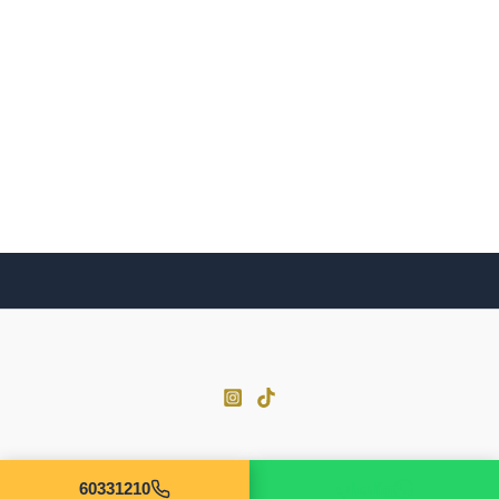
واتساب
60331210