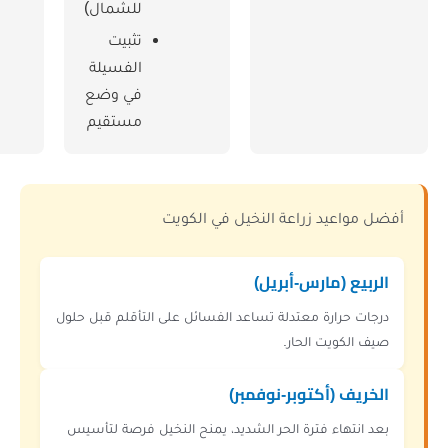
للشمال)
الماء
للجمارة
تثبيت
لمنع
الفسيلة
تعفنها
في وضع
مستقيم
 زراعة النخيل في الكويت
ارس-أبريل)
ة معتدلة تساعد الفسائل على التأقلم قبل حلول
 الحار.
كتوبر-نوفمبر)
 فترة الحر الشديد، يمنح النخيل فرصة لتأسيس