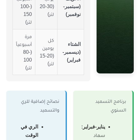
(سبتمبر-
(20-30
(100-
نوفمبر)
لتر)
150
لتر)
مرة
كل
الشتاء
أسبوعياً
يومين
(ديسمبر-
(80-
(15-20
فبراير)
100
لتر)
لتر)
ميد
نصائح إضافية للري
والتسميد
اير-فبراير:
الري في
ماد
الوقت