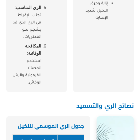
لة وحرق
الري المناسب:
خيل شديد
تجنب الإفراط
صابة
في الري الذي قد
يشجع نمو
الفطريات.
المكافحة
الوقائية:
استخدم
المصائد
الفرمونية والرش
الوقائي.
والتسميد
جدول الري الموسمي للنخيل