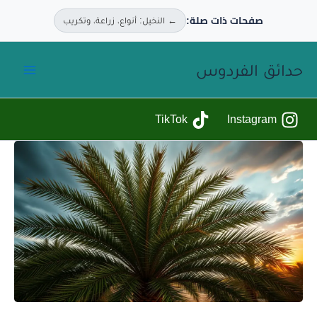
ذات صلة:
← النخيل: أنواع، زراعة، وتكريب
ردوس
TikTok
I