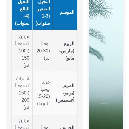
النخيل
النخيل
الصغير
البالغ
الموسم
(4+
(1-3
سنوات)
سنوات)
مرتين
الربيع
يومياً
أسبوعياً
(مارس-
(20-30
(100-
مايو)
لتر)
150
لتر)
3 مرات
مرتين
الصيف
أسبوعياً
يومياً
(يونيو-
(150-
(15-20
أغسطس)
200
لتر/رية)
لتر)
مرتين
الخريف
يومياً
أسبوعياً