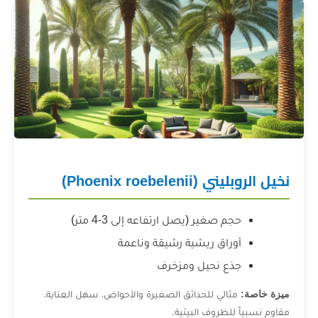
Phoenix roebe)
م صغير (يصل ارتفاعه إلى 3-4 متر)
راق ريشية رشيقة وناعمة
ع نحيل ومزخرف
الي للحدائق الصغيرة والأحواض، سهل العناية،
لظروف البيئية.