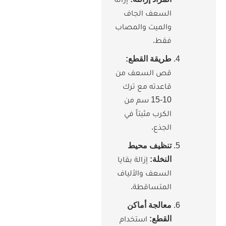
سعف الجاف
لميت والمصاب
ط.
يقة القطع:
ص السعف من
عدته مع ترك
10-15 سم من
كرب مثبتاً في
جذع.
ظيف محيط
نخلة:
إزالة بقايا
سعف والألياف
متساقطة.
الجة أماكن
قطع:
استخدام