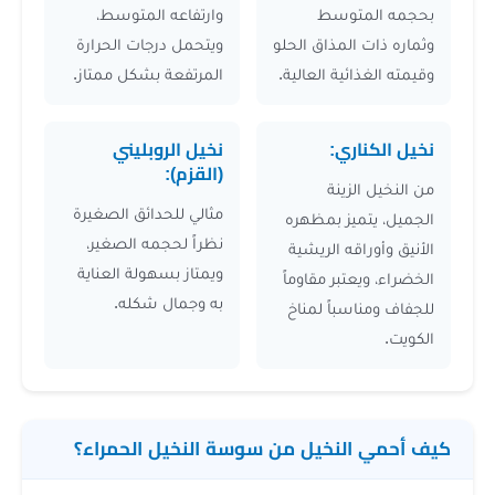
متوسط
وارتفاعه المتوسط،
 المذاق الحلو
ويتحمل درجات الحرارة
ائية العالية.
المرتفعة بشكل ممتاز.
اري:
نخيل الروبليني
(القزم):
لزينة
مثالي للحدائق الصغيرة
ميز بمظهره
نظراً لحجمه الصغير،
اقه الريشية
ويمتاز بسهولة العناية
عتبر مقاوماً
به وجمال شكله.
اسباً لمناخ
النخيل من سوسة النخيل الحمراء؟