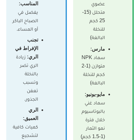
ضوي
المناسب:
متحلل (15-
يفضل في
25 كجم
الصباح الباكر
لنخلة
أو المساء.
لبالغة)
تجنب
الإفراط في
ارس:
الري:
زيادة
سماد NPK
الري تضر
متوازن (1-2
بالنخلة
جم للنخلة
وتسبب
لبالغة)
تعفن
يو-يونيو:
الجذور.
ماد غني
الري
البوتاسيوم
العميق:
لال فترة
كميات كافية
مو الثمار
لتشجيع