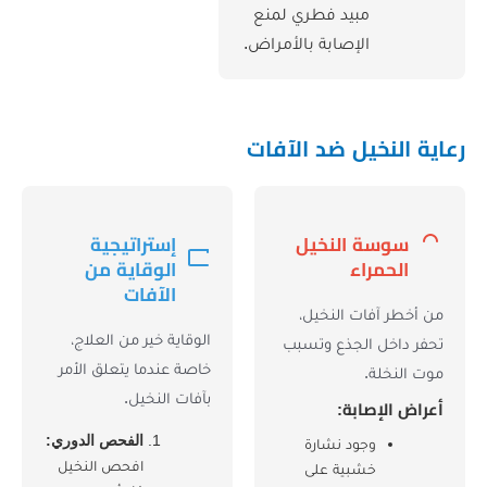
يد فطري لمنع
إصابة بالأمراض.
ل ضد الآفات
النخيل
إستراتيجية
ء
الوقاية من
الآفات
 النخيل،
الوقاية خير من العلاج،
جذع وتسبب
خاصة عندما يتعلق الأمر
بآفات النخيل.
ة:
الفحص الدوري:
د نشارة
افحص النخيل
ية على