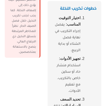
يؤدي ذلك إلى
ب النخلة
إضعاف النخلة. كما
يجب تجنب تكريب
تيار التوقيت
النخيل خلال فصل
مناسب:
يفضل
الصيف الحار. نظراً
راء التكريب في
للمخاطر المرتبطة
بتسلق النخيل ذي
اية فصل
الارتفاع العالي،
شتاء أو بداية
ينصح بالاستعانة
ربيع.
بمتخصصين.
هيز الأدوات:
تخدام منشار
د أو سكين
ص بالتكريب،
 تعقيم
أدوات.
ديد السعف
مراد إزالته:
إزالة