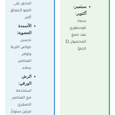
الجذور على
بتمبر-
النمو لأعماق
كتوبر:
أكبر.
ماد
الأسمدة
وسفوري
العضوية:
عد جمع
تحسن
المحصول (1
خواص التربة
جم)
وتوفر
العناصر
ببطء.
الرش
الورقي:
استخدمه
مع العناصر
الصغرى
مرتين سنوياً.