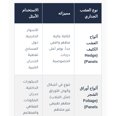
نوع العشب
الاستخدام
مميزاته
الجداري
الأمثل
الأسوار
ألواح
كثافة عالية،
الخارجية،
العشب
مظهر واقعي
حول
الكثيف
جداً، يوفر أعلى
المسابح،
(Hedge
درجات
تغطية
Panels)
الخصوصية.
الجدران
الكبيرة.
الديكورات
تنوع في أشكال
ألواح أوراق
الداخلية،
وألوان الأوراق
الشجر
جدران
(مثل اللبلاب)،
(Foliage
البلكونات،
مظهر طبيعي
Panels)
المقاهي
غير منتظم.
والمطاعم.