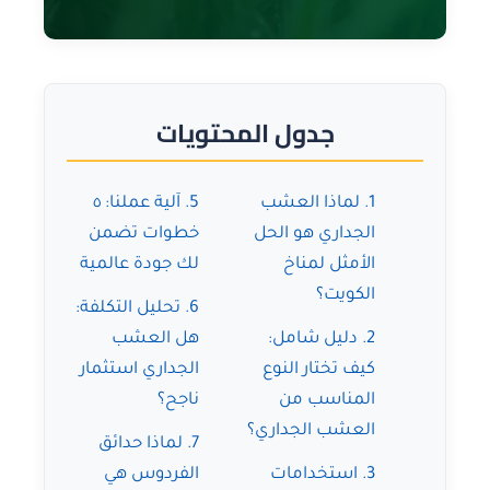
جدول المحتويات
1. لماذا العشب
5. آلية عملنا: ٥
الجداري هو الحل
خطوات تضمن
الأمثل لمناخ
لك جودة عالمية
الكويت؟
6. تحليل التكلفة:
2. دليل شامل:
هل العشب
كيف تختار النوع
الجداري استثمار
المناسب من
ناجح؟
العشب الجداري؟
7. لماذا حدائق
3. استخدامات
الفردوس هي