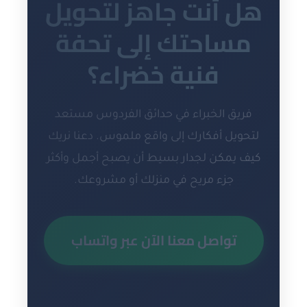
هل أنت جاهز لتحويل
مساحتك إلى تحفة
فنية خضراء؟
فريق الخبراء في حدائق الفردوس مستعد
لتحويل أفكارك إلى واقع ملموس. دعنا نريك
كيف يمكن لجدار بسيط أن يصبح أجمل وأكثر
جزء مريح في منزلك أو مشروعك.
تواصل معنا الآن عبر واتساب