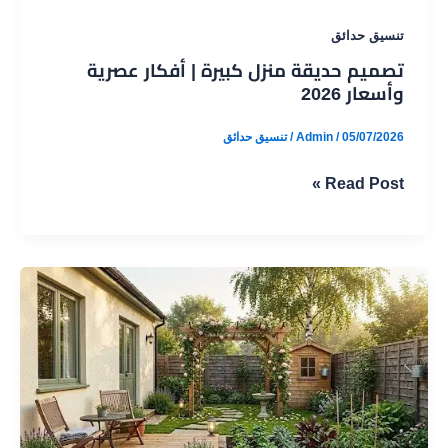
تنسيق حدائق
تصميم حديقة منزل كبيرة | أفكار عصرية
وأسعار 2026
05/07/2026
/
Admin
/
تنسيق حدائق
تصميم
Read Post »
حديقة
منزل
كبيرة
|
أفكار
عصرية
وأسعار
2026