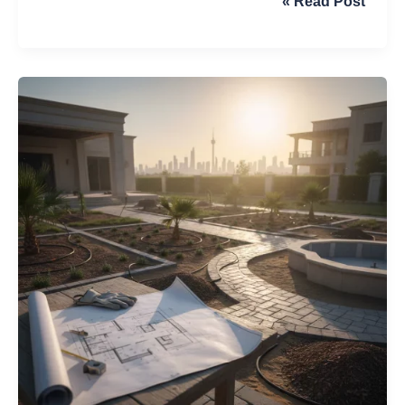
خطوات
Read Post »
تصميم
حديقة
منزلية
فاخرة
في
الكويت
|
تنسيق
حدائق
فلل
راقية