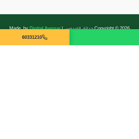
Copyright © 2026 حدائق الفردوس | Made by
Digital Avenue
واتساب
60331210
حدائق الفردوس شركة متخصصة في تنسيق وتصميم الحدائق في
الكويت بخبرة تتجاوز 10 سنوات. نقدم خدمات تركيب الثيل الصناعي
والطبيعي، أنظمة الري، الممرات والكريبستون، تنسيق الحدائق، الجلسات
الخارجية والغرف الزجاجية بجودة عالية وضمان حقيقي.