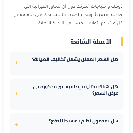
ذوقك واحتياجات أسرتك دون أن تتجاوز الميزانية التي
حددتها مسبقاً، وهذا بالضبط ما نساعدك على تحقيقه في
كل مشروع نتولاه بأنفسنا من البداية للنهاية.
الأسئلة الشائعة
هل السعر المعلن يشمل تكاليف الصيانة؟
+
لا، عرض السعر الأساسي يغطي التصميم والتنفيذ
فقط. الصيانة الدورية (الري والتقليم والعناية بالثيل أو
هل هناك تكاليف إضافية غير مذكورة في
عرض السعر؟
النباتات) تُحسب كخدمة منفصلة اختيارية، وتتراوح
+
تكلفتها الشهرية التقديرية بين 20 و50 ديناراً كويتياً
حسب حجم الحديقة. يمكننا تضمينها ضمن عرض
هدفنا هو الشفافية الكاملة. عرض السعر الذي
السعر إذا رغبت بذلك من البداية.
تستلمه بعد المعاينة يوضح كل بند على حدة (تجهيز
هل تقدمون نظام تقسيط للدفع؟
+
الأرض، المواد، التركيب)، ولا نضيف رسوماً مفاجئة بعد