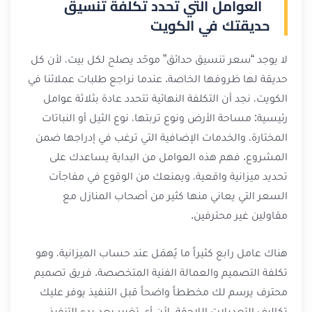
العوامل التي تحدد تكلفة تنسيق
حديقتك في الكويت
لا يوجد “سعر تنسيق حدائق” موحّد يصلح لكل بيت، لأن كل
حديقة لها ظروفها الخاصة. عندما نراجع طلبات عملائنا في
الكويت، نجد أن التكلفة النهائية تتحدد عادة بثلاثة عوامل
رئيسية: مساحة الأرض ونوع تربتها، نوع الثيل أو النباتات
المختارة، والخدمات الإضافية التي ترغب في إدراجها ضمن
المشروع. فهم هذه العوامل من البداية يساعدك على
تحديد ميزانية واقعية، ويمنعك من الوقوع في مفاجآت
السعر التي يعاني منها كثير من أصحاب المنازل مع
مقاولين غير محترفين.
هناك عامل رابع كثيراً ما يُهمَل عند حساب الميزانية، وهو
تكلفة التصميم والعمالة الفنية المتخصصة. فريق تصميم
محترف يرسم لك مخططاً واضحاً قبل التنفيذ يوفر عليك
تكاليف التعديلات اللاحقة، لأن أي تغيير بعد بدء التنفيذ