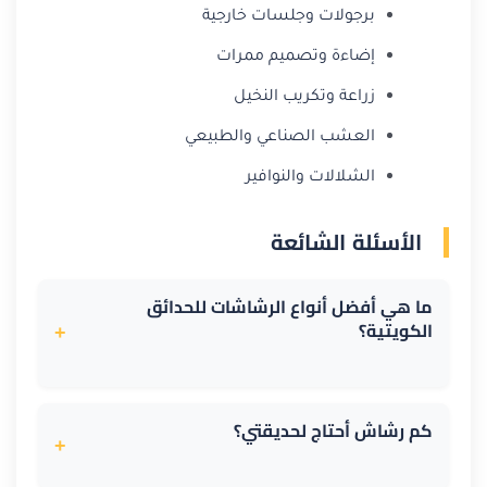
برجولات وجلسات خارجية
إضاءة وتصميم ممرات
زراعة وتكريب النخيل
العشب الصناعي والطبيعي
الشلالات والنوافير
الأسئلة الشائعة
ما هي أفضل أنواع الرشاشات للحدائق
الكويتية؟
+
في المناخ الكويتي، تعتبر الرشاشات الدوارة ورشاشات
البوب-أب الأنسب لمقاومة الرياح وتوفير تغطية
كم رشاش أحتاج لحديقتي؟
+
متساوية. رشاشات البوب-أب مثالية للمسطحات
الخضراء، بينما الرشاشات الدوارة ممتازة للمساحات