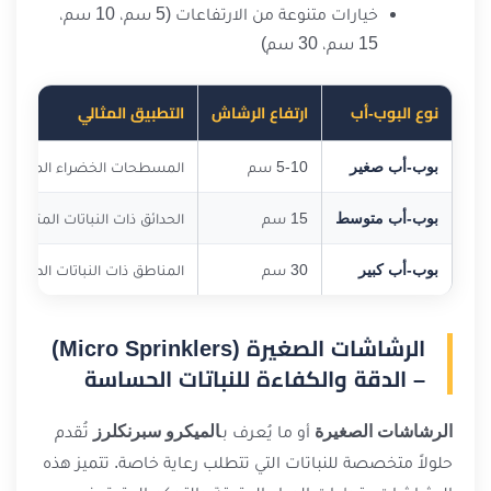
خيارات متنوعة من الارتفاعات (5 سم، 10 سم،
15 سم، 30 سم)
نوع البوب-أب
ارتفاع الرشاش
التطبيق المثالي
بوب-أب صغير
5-10 سم
المسطحات الخضراء المنخفض
بوب-أب متوسط
15 سم
الحدائق ذات النباتات المتنوعة
بوب-أب كبير
30 سم
المناطق ذات النباتات الطويلة
الرشاشات الصغيرة (Micro Sprinklers)
– الدقة والكفاءة للنباتات الحساسة
الرشاشات الصغيرة
أو ما يُعرف بـ
الميكرو سبرنكلرز
تُقدم
حلولاً متخصصة للنباتات التي تتطلب رعاية خاصة. تتميز هذه